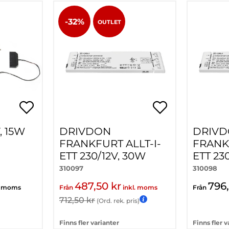
-32%
OUTLET
, 15W
DRIVDON
DRIV
FRANKFURT ALLT-I-
FRANKF
ETT 230/12V, 30W
ETT 23
310097
310098
487,50 kr
796,
l. moms
Från
inkl. moms
Från
712,50 kr
(Ord. rek. pris)
Finns fler varianter
Finns fler v