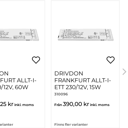
DON
DRIVDON
URT ALLT-I-
FRANKFURT ALLT-I-
0/12V, 60W
ETT 230/12V, 15W
310096
25 kr
390,00 kr
inkl. moms
Från
inkl. moms
arianter
Finns fler varianter