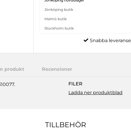
Jönköping huvudlager
Jönköping butik
Malmö butik
Stockholm butik
Snabba leveranse
m produkt
Recensioner
FILER
310077.
Ladda ner produktblad
TILLBEHÖR