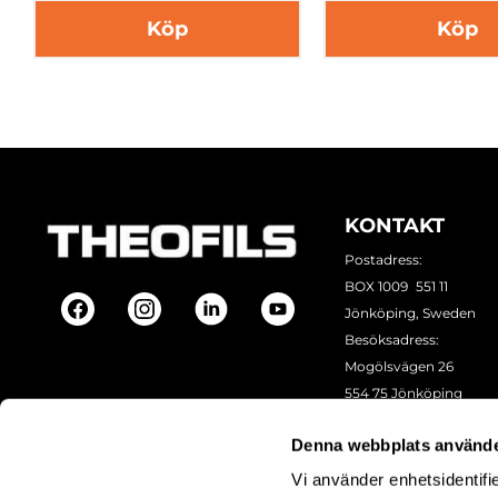
Köp
Köp
KONTAKT
Postadress:
BOX 1009 551 11
Jönköping, Sweden
Besöksadress:
Mogölsvägen 26
554 75 Jönköping
Tel:
+46 (0)10-178 13 00
Denna webbplats använde
Epost:
info@theofils.se
Org. nr 556154-8925
Vi använder enhetsidentifie