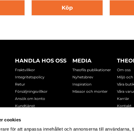
Köp
HANDLA HOS OSS
MEDIA
THEO
Fraktvillkor
Theofils publikationer
Om oss
Integritetspolicy
Nyhetsbrev
Miljö och
Retur
Inspiration
Våra buti
Försäljningsvillkor
Mässor och monter
Våra var
Ansök om konto
Karriär
Kundtjänst
Kontakt
Cookie-policy
r cookies
rare för att anpassa innehållet och annonserna till användarna, t