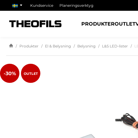
Kundservice
Planeringsverktyg
PRODUKTER
OUTLET
Produkter
El & Belysning
Belysning
L&S LED-lister
L
-30%
OUTLET