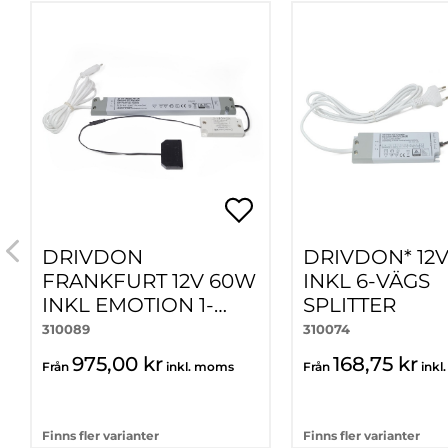
DRIVDON
DRIVDON* 12V
FRANKFURT 12V 60W
INKL 6-VÄGS
INKL EMOTION 1-
SPLITTER
KANAL
310089
310074
975,00 kr
168,75 kr
Från
inkl. moms
Från
ink
Finns fler varianter
Finns fler varianter