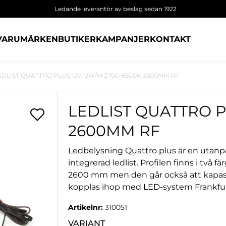
Ledande leverantör av beslag sedan 1922
VARUMÄRKEN
BUTIKER
KAMPANJER
KONTAKT
EDLIST QUATTRO PLUS 12V 12W/M 2700-6500K 2600MM RF
LEDLIST QUATTRO P
2600MM RF
Ledbelysning Quattro plus är en utan
integrerad ledlist. Profilen finns i två 
2600 mm men den går också att kapas t
kopplas ihop med LED-system Frankfurt,
Artikelnr:
310051
VARIANT