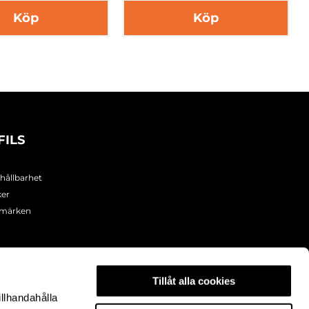
Köp
Köp
FILS
 hållbarhet
ker
umärken
Tillåt alla cookies
illhandahålla