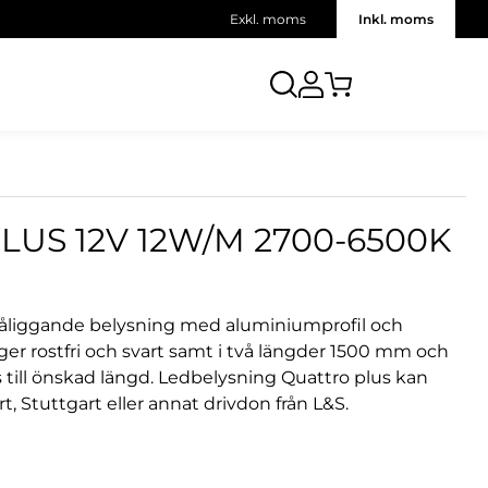
Exkl. moms
Inkl. moms
LUS 12V 12W/M 2700-6500K
påliggande belysning med aluminiumprofil och
färger rostfri och svart samt i två längder 1500 mm och
ill önskad längd. Ledbelysning Quattro plus kan
 Stuttgart eller annat drivdon från L&S.