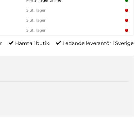
Finns i lager online
Slut i lager
Slut i lager
Slut i lager
r
Hämta i butik
Ledande leverantör i Sverige