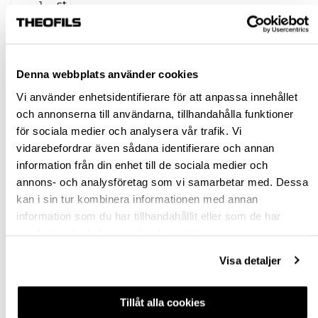
st
KÖP
Denna webbplats använder cookies
Jönköping huvudlager
Finns i lager online
Vi använder enhetsidentifierare för att anpassa innehållet
Jönköping butik
Slut i lager
och annonserna till användarna, tillhandahålla funktioner
för sociala medier och analysera vår trafik. Vi
Malmö butik
Finns i lager
vidarebefordrar även sådana identifierare och annan
Stockholm butik
Finns i lager
information från din enhet till de sociala medier och
annons- och analysföretag som vi samarbetar med. Dessa
Snabba leveranser
kan i sin tur kombinera informationen med annan
Hämta i butik
information som du har tillhandahållit eller som de har
Ledande leverantör i Sverige
samlat in när du har använt deras tjänster.
Visa detaljer
BESKRIVNING
Tillåt alla cookies
FRÅGA OM PRODUKT