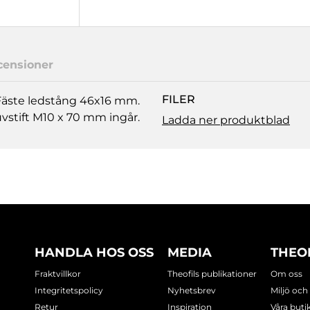
censioner
FILER
Fäste ledstång 46x16 mm.
uvstift M10 x 70 mm ingår.
Ladda ner produktblad
HANDLA HOS OSS
MEDIA
THEO
Fraktvillkor
Theofils publikationer
Om oss
Integritetspolicy
Nyhetsbrev
Miljö och
Retur
Inspiration
Våra buti