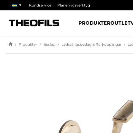
Kundservice
Planeringsverktyg
PRODUKTER
OUTLET
Produkter
Beslag
Ledstångsbeslag & Rörkopplingar
Le