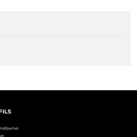
FILS
 hållbarhet
ker