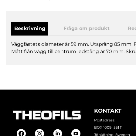
Beskrivning
Fråga om produkt
Re
Väggfästets diameter är 59 mm. Utsprång 85 mm. 
Mått från vägg till centrum ledstång är 70 mm. Skr
KONTAKT
Postadress:
BOX 1009 551 11
Jönköping, Sweden