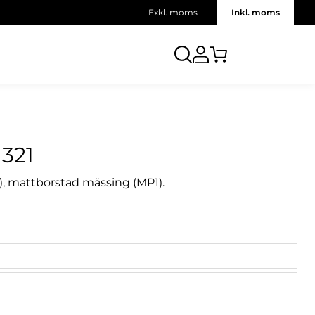
Exkl. moms
Inkl. moms
321
), mattborstad mässing (MP1).