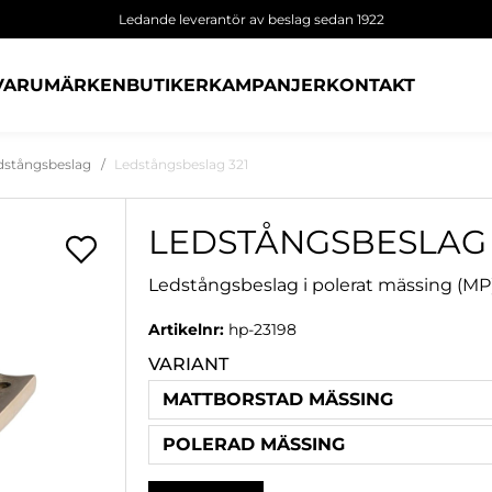
Ledande leverantör av beslag sedan 1922
VARUMÄRKEN
BUTIKER
KAMPANJER
KONTAKT
dstångsbeslag
Ledstångsbeslag 321
LEDSTÅNGSBESLAG 
Ledstångsbeslag i polerat mässing (MP
Artikelnr:
hp-23198
VARIANT
MATTBORSTAD MÄSSING
POLERAD MÄSSING