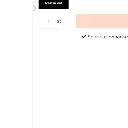
Rensa val
st
Snabba leveranse