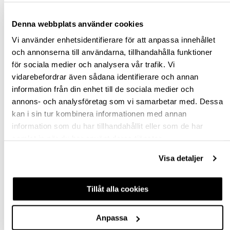
st
Denna webbplats använder cookies
Vi använder enhetsidentifierare för att anpassa innehållet
VÄLJ VARIANT
och annonserna till användarna, tillhandahålla funktioner
för sociala medier och analysera vår trafik. Vi
Snabba leveranser
vidarebefordrar även sådana identifierare och annan
Hämta i butik
information från din enhet till de sociala medier och
Ledande leverantör i Sverige
annons- och analysföretag som vi samarbetar med. Dessa
kan i sin tur kombinera informationen med annan
information som du har tillhandahållit eller som de har
BESKRIVNING
samlat in när du har använt deras tjänster.
Visa detaljer
FRÅGA OM PRODUKT
RECENSIONER
Tillåt alla cookies
Anpassa