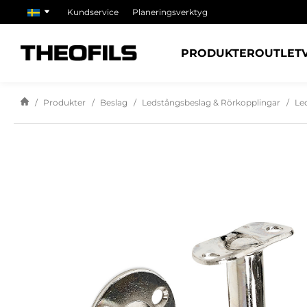
Kundservice
Planeringsverktyg
PRODUKTER
OUTLET
Produkter
Beslag
Ledstångsbeslag & Rörkopplingar
Le