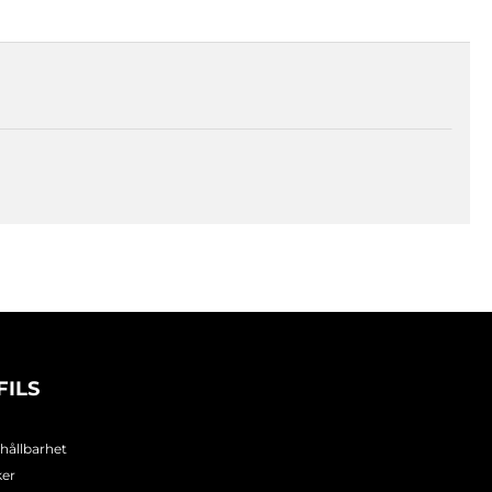
FILS
 hållbarhet
ker