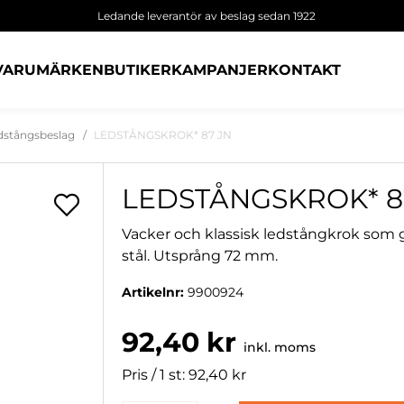
Ledande leverantör av beslag sedan 1922
VARUMÄRKEN
BUTIKER
KAMPANJER
KONTAKT
dstångsbeslag
LEDSTÅNGSKROK* 87 JN
LEDSTÅNGSKROK* 8
Vacker och klassisk ledstångkrok som gör 
stål. Utsprång 72 mm.
Artikelnr:
9900924
92,40 kr
inkl. moms
Pris / 1 st: 92,40 kr