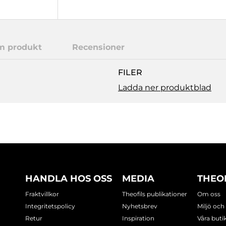
m produkt
Recensioner
FILER
Ladda ner produktblad
HANDLA HOS OSS
MEDIA
THEO
Fraktvillkor
Theofils publikationer
Om oss
Integritetspolicy
Nyhetsbrev
Miljö och
Retur
Inspiration
Våra buti