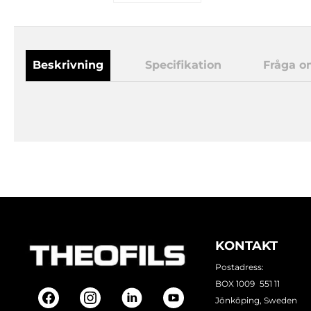
Beskrivning
Specifikation
Fråga o
KONTAKT
Postadress:
BOX 1009 551 11
Jönköping, Sweden