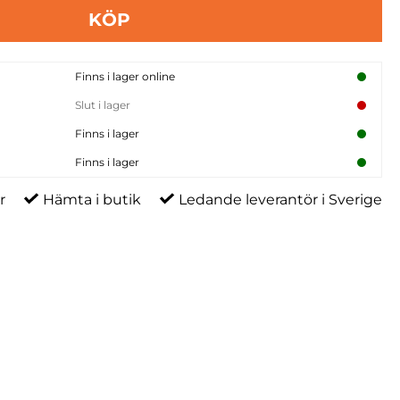
KÖP
Finns i lager online
Slut i lager
Finns i lager
Finns i lager
r
Hämta i butik
Ledande leverantör i Sverige