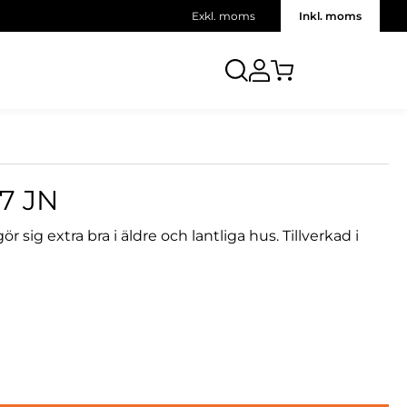
Exkl. moms
Inkl. moms
7 JN
sig extra bra i äldre och lantliga hus. Tillverkad i