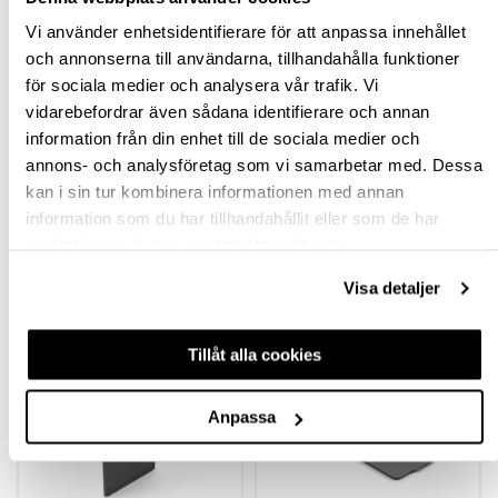
Vi använder enhetsidentifierare för att anpassa innehållet
BESKRIVNING
och annonserna till användarna, tillhandahålla funktioner
för sociala medier och analysera vår trafik. Vi
SPECIFIKATION
vidarebefordrar även sådana identifierare och annan
information från din enhet till de sociala medier och
FRÅGA OM PRODUKT
annons- och analysföretag som vi samarbetar med. Dessa
kan i sin tur kombinera informationen med annan
RECENSIONER
information som du har tillhandahållit eller som de har
samlat in när du har använt deras tjänster.
Visa detaljer
TILLBEHÖR
Tillåt alla cookies
Anpassa