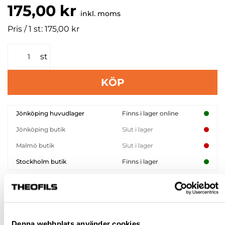
175,00 kr
inkl. moms
Pris / 1 st: 175,00 kr
st
KÖP
Jönköping huvudlager
Finns i lager online
Jönköping butik
Slut i lager
Malmö butik
Slut i lager
Stockholm butik
Finns i lager
Snabba leveranser
Hämta i butik
Ledande leverantör i Sverige
Denna webbplats använder cookies