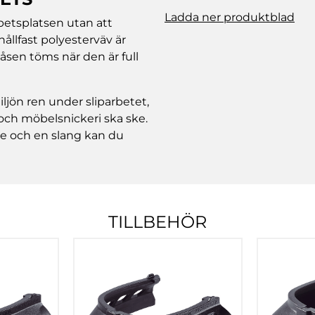
Ladda ner produktblad
betsplatsen utan att
llfast polyesterväv är
åsen töms när den är full
jön ren under sliparbetet,
g och möbelsnickeri ska ske.
e och en slang kan du
TILLBEHÖR