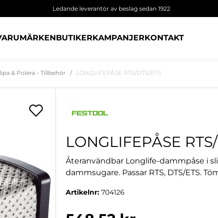
Ledande leverantör av beslag sedan 1922
VARUMÄRKEN
BUTIKER
KAMPANJER
KONTAKT
lipa & Polera - Tillbehör
LONGLIFEPÅSE RTS/DTS/ETS
LONGLIFEPÅSE RTS/
Återanvändbar Longlife-dammpåse i sli
dammsugare. Passar RTS, DTS/ETS. Töms,
Artikelnr:
704126