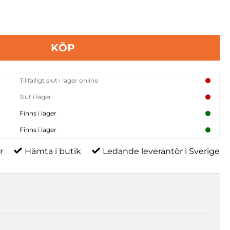
KÖP
Tillfälligt slut i lager online
Slut i lager
Finns i lager
Finns i lager
r
Hämta i butik
Ledande leverantör i Sverige