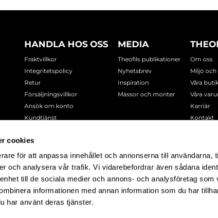
HANDLA HOS OSS
MEDIA
THEO
Fraktvillkor
Theofils publikationer
Om oss
Integritetspolicy
Nyhetsbrev
Miljö och
Retur
Inspiration
Våra buti
Försäljningsvillkor
Mässor och monter
Våra var
Ansök om konto
Karriär
Kundtjänst
Kontakt
Cookie-policy
r cookies
rare för att anpassa innehållet och annonserna till användarna, t
-7378
er och analysera vår trafik. Vi vidarebefordrar även sådana ident
 enhet till de sociala medier och annons- och analysföretag som
ombinera informationen med annan information som du har tillhand
u har använt deras tjänster.