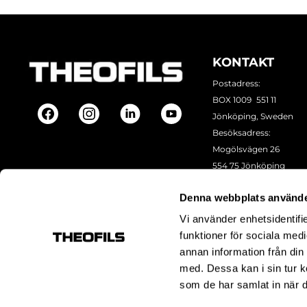
KONTAKT
Postadress:
BOX 1009 551 11
Jönköping, Sweden
Besöksadress:
Mogölsvägen 26
554 75 Jönköping
Tel:
+46 (0)10-178 13 00
Denna webbplats använde
Epost:
info@theofils.se
Org. nr 556154-8925
Vi använder enhetsidentifie
Bankgironummer 835
funktioner för sociala medi
annan information från din
med. Dessa kan i sin tur k
som de har samlat in när d