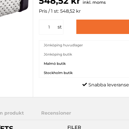
548,52 kr
inkl. moms
Pris / 1 st: 548,52 kr
st
Jönköping huvudlager
Jönköping butik
Malmö butik
Stockholm butik
Snabba leveranse
m produkt
Recensioner
/ETS
FILER