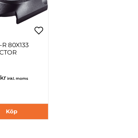
-R 80X133
CTOR
kr
inkl. moms
Köp