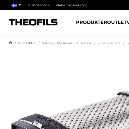
Kundservice
Planeringsverktyg
PRODUKTER
OUTLET
Produkter
Verktyg, Maskiner & Tillbehör
Slipa & Polera
S