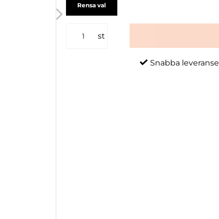
Rensa val
st
Snabba leveranse