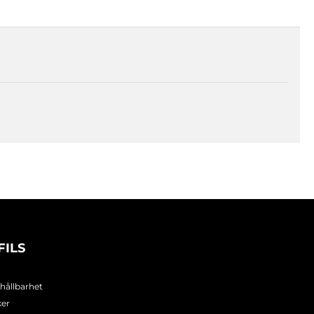
FILS
 hållbarhet
ker