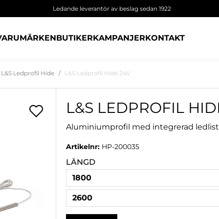
Ledande leverantör av beslag sedan 1922
VARUMÄRKEN
BUTIKER
KAMPANJER
KONTAKT
L&S Ledprofil Hide
L&S Ledprofil Hide 24V
L&S LEDPROFIL HID
Aluminiumprofil med integrerad ledlist
Artikelnr:
HP-200035
LÄNGD
1800
2600