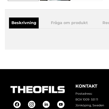
Beskrivning
Fråga om produkt
Re
KONTAKT
Postadress:
BOX 1009 551 11
Jönköping, Sweden