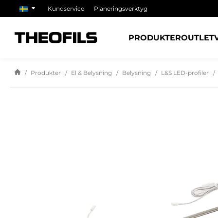
Kundservice
Planeringsverktyg
PRODUKTER
OUTLET
Produkter
El & Belysning
Belysning
L&S LED-profiler