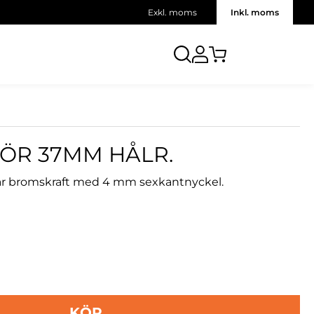
Exkl. moms
Inkl. moms
FÖR 37MM HÅLR.
erbar bromskraft med 4 mm sexkantnyckel.
KÖP