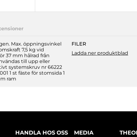
censioner
ngen. Max. öppningsvinkel
FILER
omskraft 7,5 kg vid
Ladda ner produktblad
för 37 mm hålrad från
vändas till upp eller
tivt systemskruv nr 66222
7001 1 st fäste för stomsida 1
ium ram
HANDLA HOS OSS
MEDIA
THEO