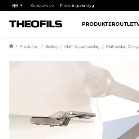
Kundservice
Planeringsverktyg
PRODUKTER
OUTLET
Produkter
Beslag
Klaff- & Luckbeslag
Klaffbeslag Övri