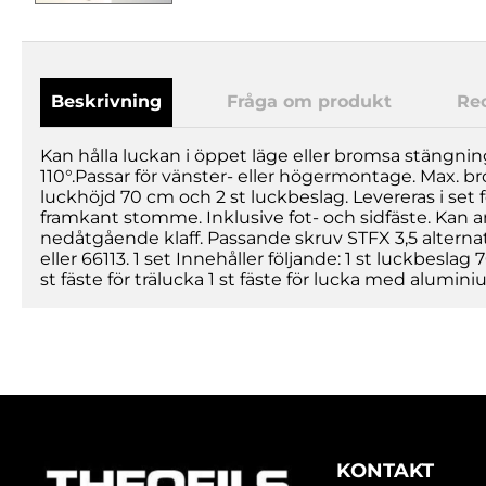
Beskrivning
Fråga om produkt
Re
Kan hålla luckan i öppet läge eller bromsa stängni
110°.Passar för vänster- eller högermontage. Max. br
luckhöjd 70 cm och 2 st luckbeslag. Levereras i set 
framkant stomme. Inklusive fot- och sidfäste. Kan an
nedåtgående klaff. Passande skruv STFX 3,5 alterna
eller 66113. 1 set Innehåller följande: 1 st luckbeslag 
st fäste för trälucka 1 st fäste för lucka med alumin
KONTAKT