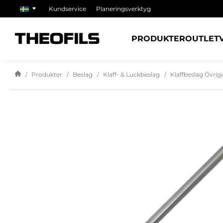
Kundservice
Planeringsverktyg
PRODUKTER
OUTLET
Produkter
Beslag
Klaff- & Luckbeslag
Klaffbeslag Övri