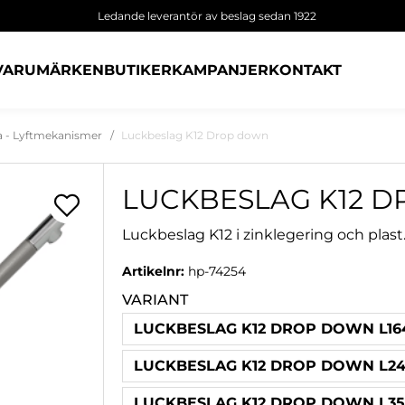
Ledande leverantör av beslag sedan 1922
VARUMÄRKEN
BUTIKER
KAMPANJER
KONTAKT
ga - Lyftmekanismer
Luckbeslag K12 Drop down
LUCKBESLAG K12 
Luckbeslag K12 i zinklegering och plast
Artikelnr:
hp-74254
VARIANT
LUCKBESLAG K12 DROP DOWN L16
LUCKBESLAG K12 DROP DOWN L24
LUCKBESLAG K12 DROP DOWN L35