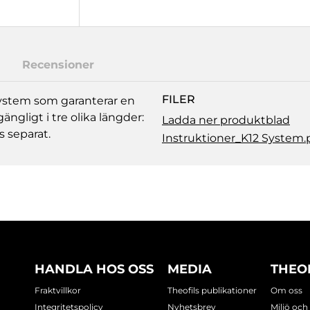
Recensioner
FILER
-system som garanterar en
ngligt i tre olika längder:
Ladda ner produktblad
s separat.
Instruktioner_K12 System.
HANDLA HOS OSS
MEDIA
THEO
Fraktvillkor
Theofils publikationer
Om oss
Integritetspolicy
Nyhetsbrev
Miljö och