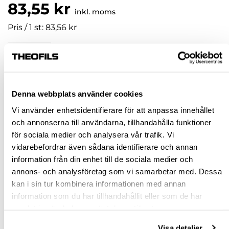
83,55 kr
inkl. moms
Pris / 1 st: 83,56 kr
st
KÖP
Denna webbplats använder cookies
Vi använder enhetsidentifierare för att anpassa innehållet
Jönköping huvudlager
Beställningsvara
och annonserna till användarna, tillhandahålla funktioner
Jönköping butik
Slut i lager
för sociala medier och analysera vår trafik. Vi
Malmö butik
Slut i lager
vidarebefordrar även sådana identifierare och annan
information från din enhet till de sociala medier och
Stockholm butik
Slut i lager
annons- och analysföretag som vi samarbetar med. Dessa
Snabba leveranser
kan i sin tur kombinera informationen med annan
information som du har tillhandahållit eller som de har
Hämta i butik
samlat in när du har använt deras tjänster.
Ledande leverantör i Sverige
Visa detaljer