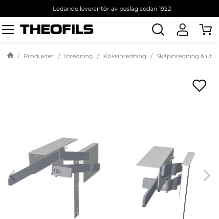
Ledande leverantör av beslag sedan 1922
Sök
produkt
Produkter
Inredning
Köksinredning
Skåpinredning & utd