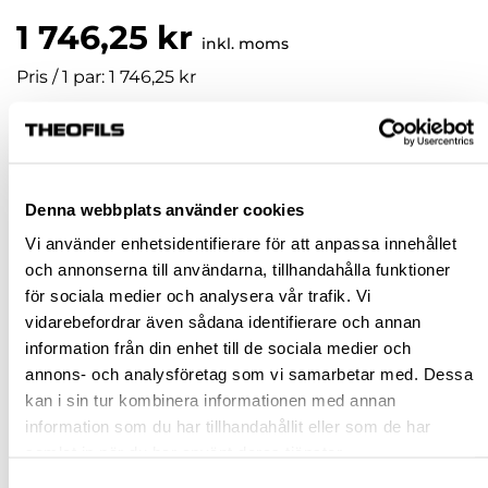
1 746,25 kr
inkl. moms
Pris / 1 par: 1 746,25 kr
par
KÖP
Denna webbplats använder cookies
Vi använder enhetsidentifierare för att anpassa innehållet
Jönköping huvudlager
Beställningsvara
och annonserna till användarna, tillhandahålla funktioner
för sociala medier och analysera vår trafik. Vi
Jönköping butik
Slut i lager
vidarebefordrar även sådana identifierare och annan
Malmö butik
Slut i lager
information från din enhet till de sociala medier och
Stockholm butik
Slut i lager
annons- och analysföretag som vi samarbetar med. Dessa
kan i sin tur kombinera informationen med annan
Snabba leveranser
information som du har tillhandahållit eller som de har
Hämta i butik
samlat in när du har använt deras tjänster.
Ledande leverantör i Sverige