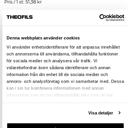
Pris / 1 st: 51,38 kr
st
KÖP
Denna webbplats använder cookies
Vi använder enhetsidentifierare för att anpassa innehållet
Jönköping huvudlager
Beställningsvara
och annonserna till användarna, tillhandahålla funktioner
Jönköping butik
Slut i lager
för sociala medier och analysera vår trafik. Vi
vidarebefordrar även sådana identifierare och annan
Malmö butik
Slut i lager
information från din enhet till de sociala medier och
Stockholm butik
Slut i lager
annons- och analysföretag som vi samarbetar med. Dessa
kan i sin tur kombinera informationen med annan
Snabba leveranser
information som du har tillhandahållit eller som de har
Hämta i butik
samlat in när du har använt deras tjänster.
Ledande leverantör i Sverige
Visa detaljer
BESKRIVNING