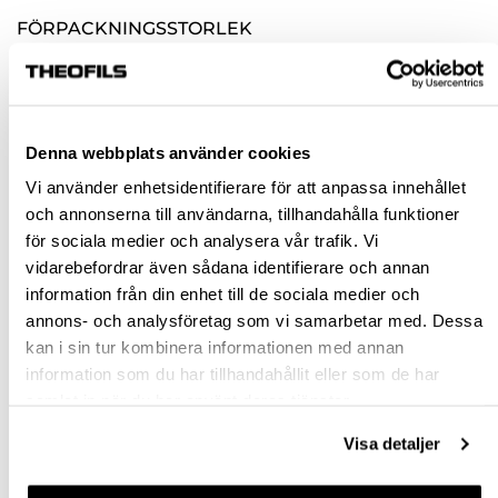
FÖRPACKNINGSSTORLEK
INDUSTRIPACK
2 ST
Denna webbplats använder cookies
Rensa val
Vi använder enhetsidentifierare för att anpassa innehållet
och annonserna till användarna, tillhandahålla funktioner
st
för sociala medier och analysera vår trafik. Vi
vidarebefordrar även sådana identifierare och annan
VÄLJ VARIANT
information från din enhet till de sociala medier och
annons- och analysföretag som vi samarbetar med. Dessa
kan i sin tur kombinera informationen med annan
Snabba leveranser
information som du har tillhandahållit eller som de har
Hämta i butik
samlat in när du har använt deras tjänster.
Ledande leverantör i Sverige
Visa detaljer
BESKRIVNING