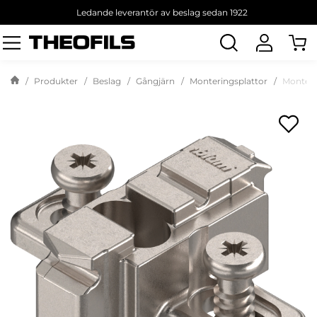
Ledande leverantör av beslag sedan 1922
Sök
produkt
Produkter
Beslag
Gångjärn
Monteringsplattor
Monteri