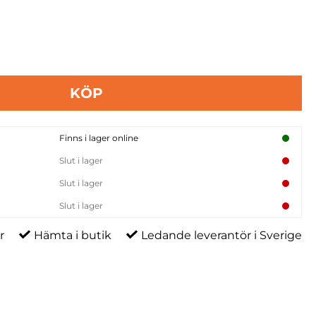
KÖP
Finns i lager online
Slut i lager
Slut i lager
Slut i lager
r
Hämta i butik
Ledande leverantör i Sverige