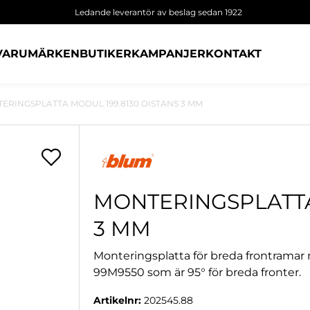
Ledande leverantör av beslag sedan 1922
VARUMÄRKEN
BUTIKER
KAMPANJER
KONTAKT
ERINGSPLATTA MODUL 199.8130 DISTANS 3 MM
MONTERINGSPLATTA
3 MM
Monteringsplatta för breda frontramar
99M9550 som är 95° för breda fronter.
Artikelnr:
202545.88