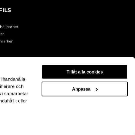
FILS
 hållbarhet
ker
umärken
Tillåt alla cookies
illhandahålla
ifierare och
Anpassa
 vi samarbetar
ahållit eller
Copyright © 2026 Theofils