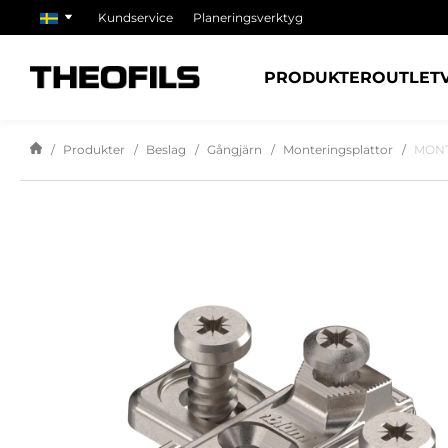
Kundservice
Planeringsverktyg
PRODUKTER
OUTLET
Produkter
Beslag
Gångjärn
Monteringsplattor
MONT