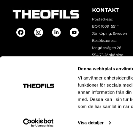
KONTAKT
Postadress:
BOX 1009 551 11
Jönköping, Sweden
Besöksadress:
Mogölsvägen 26
554 75 Jönköping
Tel:
+46 (0)10-178 13 00
Denna webbplats använde
Epost:
info@theofils.se
Org. nr 556154-8925
Vi använder enhetsidentifie
Bankgironummer 835
funktioner för sociala medi
annan information från din
med. Dessa kan i sin tur k
som de har samlat in när d
Visa detaljer