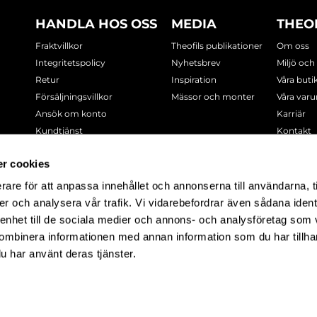
HANDLA HOS OSS
MEDIA
THEO
Fraktvillkor
Theofils publikationer
Om oss
Integritetspolicy
Nyhetsbrev
Miljö och
Retur
Inspiration
Våra buti
Försäljningsvillkor
Mässor och monter
Våra var
Ansök om konto
Karriär
Kundtjänst
Kontakt
Cookie-policy
r cookies
rare för att anpassa innehållet och annonserna till användarna, t
-7378
er och analysera vår trafik. Vi vidarebefordrar även sådana ident
 enhet till de sociala medier och annons- och analysföretag som
ombinera informationen med annan information som du har tillhand
u har använt deras tjänster.