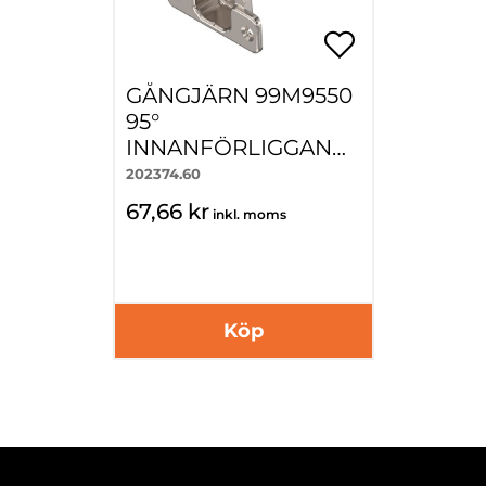
GÅNGJÄRN 99M9550
95°
INNANFÖRLIGGAND
E LUCKA SKRUVNING
202374.60
67,66 kr
inkl. moms
Köp