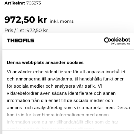
Artikelnr:
705273
972,50 kr
inkl. moms
Pris / 1 st: 972,50 kr
st
KÖP
Denna webbplats använder cookies
Vi använder enhetsidentifierare för att anpassa innehållet
och annonserna till användarna, tillhandahålla funktioner
Jönköping huvudlager
Finns i lager online
för sociala medier och analysera vår trafik. Vi
Jönköping butik
Slut i lager
vidarebefordrar även sådana identifierare och annan
Malmö butik
Finns i lager
information från din enhet till de sociala medier och
annons- och analysföretag som vi samarbetar med. Dessa
Stockholm butik
Finns i lager
kan i sin tur kombinera informationen med annan
Snabba leveranser
information som du har tillhandahållit eller som de har
samlat in när du har använt deras tjänster.
Hämta i butik