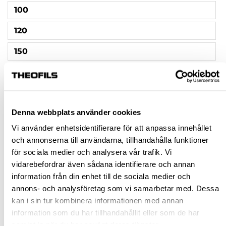
100
120
150
180
240
Denna webbplats använder cookies
320
Vi använder enhetsidentifierare för att anpassa innehållet
400
och annonserna till användarna, tillhandahålla funktioner
för sociala medier och analysera vår trafik. Vi
Rensa val
vidarebefordrar även sådana identifierare och annan
information från din enhet till de sociala medier och
annons- och analysföretag som vi samarbetar med. Dessa
st
kan i sin tur kombinera informationen med annan
information som du har tillhandahållit eller som de har
VÄLJ VARIANT
samlat in när du har använt deras tjänster.