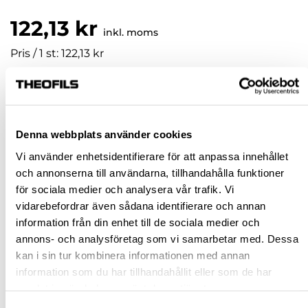
122,13 kr
inkl. moms
Pris / 1 st: 122,13 kr
st
KÖP
Denna webbplats använder cookies
Vi använder enhetsidentifierare för att anpassa innehållet
Jönköping huvudlager
Tillfälligt slut i lager online
och annonserna till användarna, tillhandahålla funktioner
för sociala medier och analysera vår trafik. Vi
Jönköping butik
Slut i lager
vidarebefordrar även sådana identifierare och annan
Malmö butik
Finns i lager
information från din enhet till de sociala medier och
Stockholm butik
Slut i lager
annons- och analysföretag som vi samarbetar med. Dessa
kan i sin tur kombinera informationen med annan
Snabba leveranser
information som du har tillhandahållit eller som de har
Hämta i butik
samlat in när du har använt deras tjänster.
Ledande leverantör i Sverige