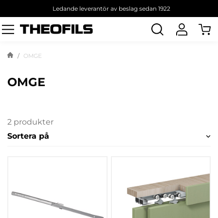
Ledande leverantör av beslag sedan 1922
Sök
produkt
OMGE
OMGE
2 produkter
Sortera på