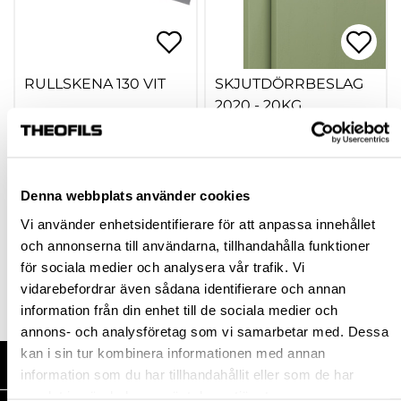
RULLSKENA 130 VIT
SKJUTDÖRRBESLAG
2020 - 20KG
hp-60662
hp-23165
220,50 kr
42,45 kr
Från
Från
Denna webbplats använder cookies
inkl. moms
inkl. moms
Vi använder enhetsidentifierare för att anpassa innehållet
och annonserna till användarna, tillhandahålla funktioner
Finns fler varianter
Finns fler varianter
för sociala medier och analysera vår trafik. Vi
Köp
Köp
vidarebefordrar även sådana identifierare och annan
information från din enhet till de sociala medier och
annons- och analysföretag som vi samarbetar med. Dessa
kan i sin tur kombinera informationen med annan
HANDLA HOS OSS
information som du har tillhandahållit eller som de har
samlat in när du har använt deras tjänster.