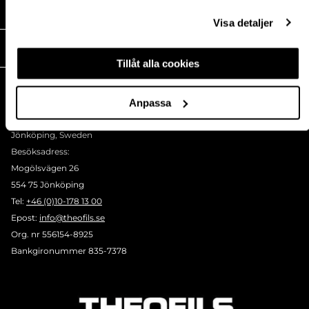
MEDIA
Visa detaljer
THEOFILS
Tillåt alla cookies
KONTAKT
Postadress:
Anpassa
BOX 1009 551 11
Jönköping, Sweden
Besöksadress:
Mogölsvägen 26
554 75 Jönköping
Tel:
+46 (0)10-178 13 00
Epost:
info@theofils.se
Org. nr 556154-8925
Bankgironummer 835-7378