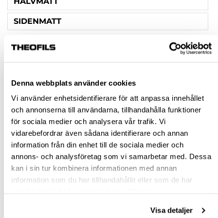
HALVMATT
SIDENMATT
FÖRPACKNINGSSTORLEK
2.5 L
0.75 L
Denna webbplats använder cookies
Vi använder enhetsidentifierare för att anpassa innehållet
Rensa val
och annonserna till användarna, tillhandahålla funktioner
för sociala medier och analysera vår trafik. Vi
vidarebefordrar även sådana identifierare och annan
st
information från din enhet till de sociala medier och
annons- och analysföretag som vi samarbetar med. Dessa
VÄLJ VARIANT
kan i sin tur kombinera informationen med annan
information som du har tillhandahållit eller som de har
Snabba leveranser
samlat in när du har använt deras tjänster.
Hämta i butik
Visa detaljer
Ledande leverantör i Sverige