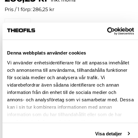
inkl. moms
Pris / 1 förp: 286,25 kr
förp
SLUT I LAGER
Denna webbplats använder cookies
Jönköping huvudlager
Slut i lager online
Vi använder enhetsidentifierare för att anpassa innehållet
och annonserna till användarna, tillhandahålla funktioner
Jönköping butik
Finns i lager
för sociala medier och analysera vår trafik. Vi
Malmö butik
Slut i lager
vidarebefordrar även sådana identifierare och annan
Stockholm butik
Slut i lager
information från din enhet till de sociala medier och
annons- och analysföretag som vi samarbetar med. Dessa
Snabba leveranser
kan i sin tur kombinera informationen med annan
Hämta i butik
information som du har tillhandahållit eller som de har
Ledande leverantör i Sverige
samlat in när du har använt deras tjänster.
Visa detaljer