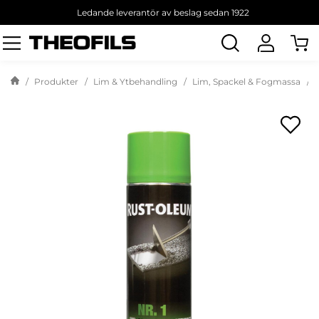
Ledande leverantör av beslag sedan 1922
Sök
produkt
Produkter
Lim & Ytbehandling
Lim, Spackel & Fogmassa