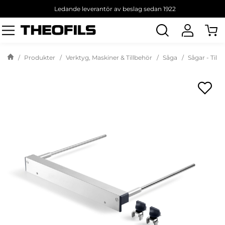
Ledande leverantör av beslag sedan 1922
Sök
produkt
Produkter
Verktyg, Maskiner & Tillbehör
Såga
Sågar - Till