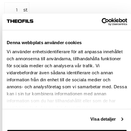
st
KÖP
Denna webbplats använder cookies
Jönköping huvudlager
Beställningsvara
Vi använder enhetsidentifierare för att anpassa innehållet
Jönköping butik
Slut i lager
och annonserna till användarna, tillhandahålla funktioner
Malmö butik
Slut i lager
för sociala medier och analysera vår trafik. Vi
Stockholm butik
Slut i lager
vidarebefordrar även sådana identifierare och annan
information från din enhet till de sociala medier och
Snabba leveranser
annons- och analysföretag som vi samarbetar med. Dessa
Hämta i butik
kan i sin tur kombinera informationen med annan
Ledande leverantör i Sverige
information som du har tillhandahållit eller som de har
samlat in när du har använt deras tjänster.
BESKRIVNING
Visa detaljer