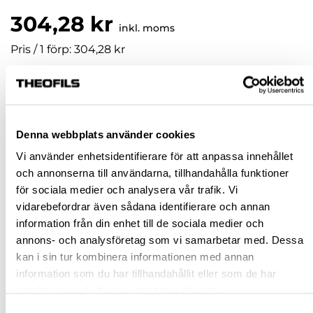
304,28 kr
inkl. moms
Pris / 1 förp: 304,28 kr
förp
KÖP
Denna webbplats använder cookies
Vi använder enhetsidentifierare för att anpassa innehållet
Jönköping huvudlager
Beställningsvara
och annonserna till användarna, tillhandahålla funktioner
för sociala medier och analysera vår trafik. Vi
Jönköping butik
Slut i lager
vidarebefordrar även sådana identifierare och annan
Malmö butik
Slut i lager
information från din enhet till de sociala medier och
Stockholm butik
Slut i lager
annons- och analysföretag som vi samarbetar med. Dessa
kan i sin tur kombinera informationen med annan
Snabba leveranser
information som du har tillhandahållit eller som de har
Hämta i butik
samlat in när du har använt deras tjänster.
Ledande leverantör i Sverige