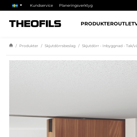
Kundservice
Planeringsverktyg
PRODUKTER
OUTLET
Produkter
Skjutdörrsbeslag
Skjutdörr - Inbyggnad - Tak/