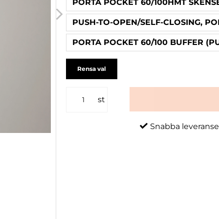
PORTA POCKET 60/100HMT SKENSET
PUSH-TO-OPEN/SELF-CLOSING, PO
PORTA POCKET 60/100 BUFFER (P
Rensa val
st
Snabba leveranse