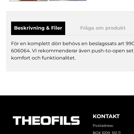
Beskrivning & Filer
Fråga om produkt
För en komplett dörr behövs en beslagssats art 990
606064. VI rekommenderar även push-to-open set
komfort och funktionalitet.
KONTAKT
Postadress:
BOX 1009 551 11