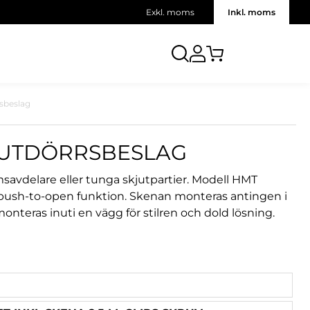
Exkl. moms
Inkl. moms
sbeslag
JUTDÖRRSBESLAG
savdelare eller tunga skjutpartier. Modell HMT
sh-to-open funktion. Skenan monteras antingen i
onteras inuti en vägg för stilren och dold lösning.