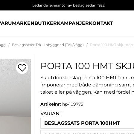
Ledande leverantör av beslag sedan 1922
VARUMÄRKEN
BUTIKER
KAMPANJER
KONTAKT
vägg
Beslagsatser Trä - Inbyggnad (Tak/vägg)
Porta 100 HMT skjutdörr
PORTA 100 HMT SK
Skjutdörrsbeslag Porta 100 HMT för rum
imponerar med både dämpning samt pu
taket eller på väggen. Kan med fördel m
Artikelnr:
hp-109775
VARIANT
BESLAGSSATS PORTA 100HMT