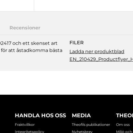
Recensioner
FILER
2417 och ett skenset art
 för att åstadkomma bästa
Ladda ner produktblad
EN_210429_Productflyer_
HANDLA HOS OSS
MEDIA
THEO
Fraktvillkor
Theofils publikationer
Om oss
Integritetspolicy
Nyhetsbrev
Miljö och