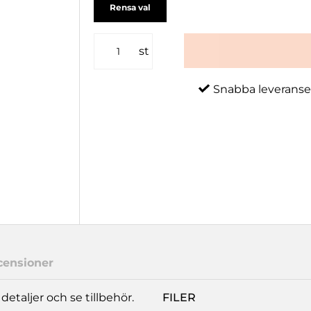
Rensa val
st
Snabba leveranse
censioner
etaljer och se tillbehör.
FILER