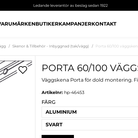
Ledande leverantör av beslag sedan 1922
VARUMÄRKEN
BUTIKER
KAMPANJER
KONTAKT
vägg
Skenor & Tillbehör - Inbyggnad (tak/vägg)
Porta 60/100 väggsken
PORTA 60/100 VÄG
Väggskena Porta för dold montering. Fin
Artikelnr:
hp-46453
FÄRG
ALUMINIUM
SVART