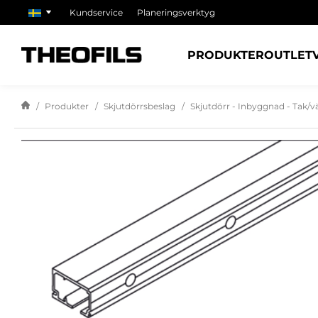
Kundservice
Planeringsverktyg
PRODUKTER
OUTLET
Produkter
Skjutdörrsbeslag
Skjutdörr - Inbyggnad - Tak/