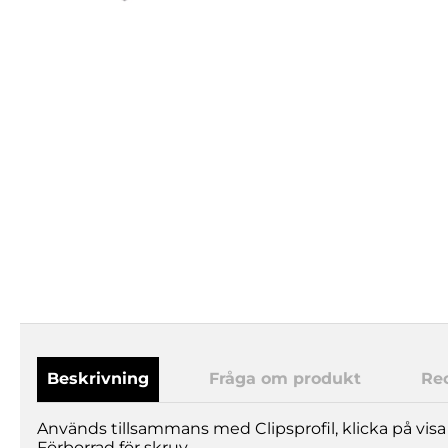
Beskrivning
Fråga om produkt
Re
Används tillsammans med Clipsprofil, klicka på visa d
Förborrad för skruv.