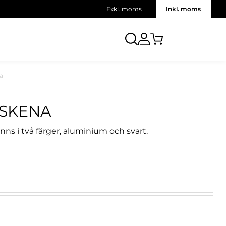
Exkl. moms
Inkl. moms
a
GSKENA
ns i två färger, aluminium och svart.