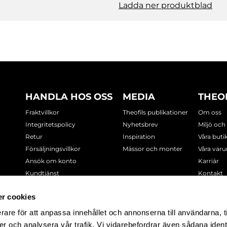
Ladda ner produktblad
HANDLA HOS OSS
MEDIA
THEO
Fraktvillkor
Theofils publikationer
Om oss
Integritetspolicy
Nyhetsbrev
Miljö och
Retur
Inspiration
Våra buti
Försäljningsvillkor
Mässor och monter
Våra var
Ansök om konto
Karriär
Kundtjänst
Kontakt
Cookie-policy
r cookies
rare för att anpassa innehållet och annonserna till användarna, t
-7378
er och analysera vår trafik. Vi vidarebefordrar även sådana ident