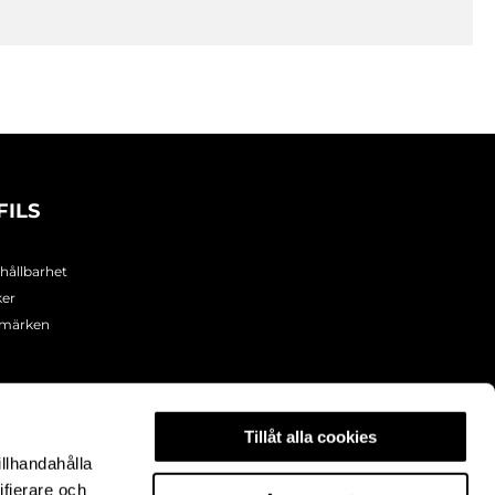
FILS
 hållbarhet
ker
umärken
Tillåt alla cookies
illhandahålla
ifierare och