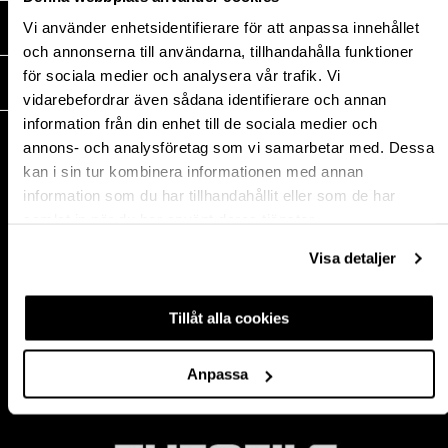
Vi använder enhetsidentifierare för att anpassa innehållet
MEDIA
och annonserna till användarna, tillhandahålla funktioner
för sociala medier och analysera vår trafik. Vi
THEOFILS
vidarebefordrar även sådana identifierare och annan
information från din enhet till de sociala medier och
KONTAKT
annons- och analysföretag som vi samarbetar med. Dessa
Postadress:
kan i sin tur kombinera informationen med annan
BOX 1009 551 11
information som du har tillhandahållit eller som de har
Jönköping, Sweden
samlat in när du har använt deras tjänster.
Besöksadress:
Mogölsvägen 26
Visa detaljer
554 75 Jönköping
Tel:
+46 (0)10-178 13 00
Tillåt alla cookies
Epost:
info@theofils.se
Org. nr 556154-8925
Anpassa
Bankgironummer 835-7378