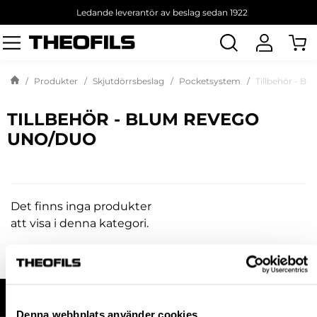
Ledande leverantör av beslag sedan 1922
Sök
produkt
Produkter
Skjutdörrsbeslag
Pocketsystem
Tillbehör - 
TILLBEHÖR - BLUM REVEGO
UNO/DUO
Det finns inga produkter
att visa i denna kategori.
HANDLA HOS OSS
Denna webbplats använder cookies