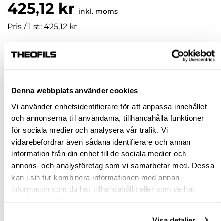
425,12 kr
inkl. moms
Pris / 1 st: 425,12 kr
st
KÖP
Denna webbplats använder cookies
Vi använder enhetsidentifierare för att anpassa innehållet
Jönköping huvudlager
Beställningsvara
och annonserna till användarna, tillhandahålla funktioner
Jönköping butik
Slut i lager
för sociala medier och analysera vår trafik. Vi
Malmö butik
Slut i lager
vidarebefordrar även sådana identifierare och annan
information från din enhet till de sociala medier och
Stockholm butik
Slut i lager
annons- och analysföretag som vi samarbetar med. Dessa
Snabba leveranser
kan i sin tur kombinera informationen med annan
information som du har tillhandahållit eller som de har
Hämta i butik
samlat in när du har använt deras tjänster.
Ledande leverantör i Sverige
Visa detaljer