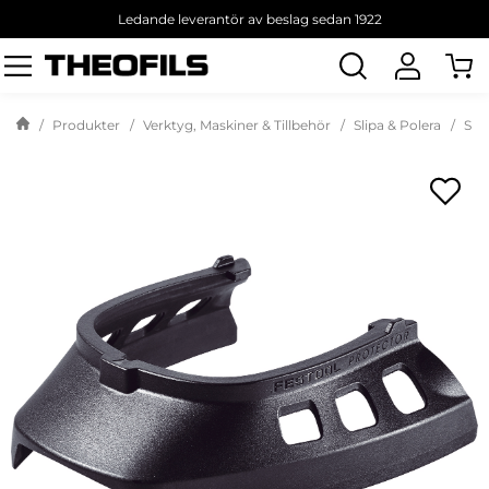
Ledande leverantör av beslag sedan 1922
Sök
produkt
Produkter
Verktyg, Maskiner & Tillbehör
Slipa & Polera
Slip