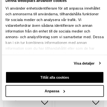
Denna webbplats använder cookies
Vi använder enhetsidentifierare för att anpassa innehållet
SPECIFIKATION
och annonserna till användarna, tillhandahålla funktioner
för sociala medier och analysera vår trafik. Vi
FRÅGA OM PRODUKT
vidarebefordrar även sådana identifierare och annan
information från din enhet till de sociala medier och
annons- och analysföretag som vi samarbetar med. Dessa
RECENSIONER
kan i sin tur kombinera informationen med annan
information som du har tillhandahållit eller som de har
samlat in när du har använt deras tjänster.
TILLBEHÖR
Visa detaljer
Tillåt alla cookies
Anpassa