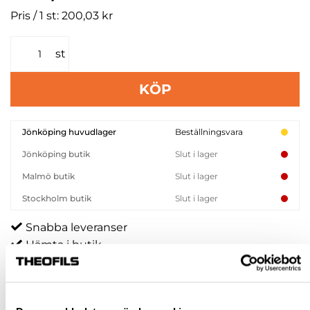
Pris / 1 st: 200,03 kr
st
KÖP
Jönköping huvudlager
Beställningsvara
Jönköping butik
Slut i lager
Malmö butik
Slut i lager
Stockholm butik
Slut i lager
Snabba leveranser
Hämta i butik
Ledande leverantör i Sverige
BESKRIVNING