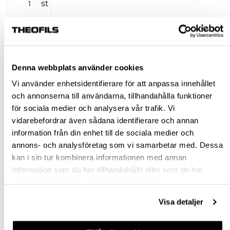
st
KÖP
Jönköping huvudlager
Finns i lager online
Denna webbplats använder cookies
Jönköping butik
Finns i lager
Vi använder enhetsidentifierare för att anpassa innehållet
Malmö butik
Finns i lager
och annonserna till användarna, tillhandahålla funktioner
för sociala medier och analysera vår trafik. Vi
Stockholm butik
Finns i lager
vidarebefordrar även sådana identifierare och annan
Snabba leveranser
information från din enhet till de sociala medier och
Hämta i butik
annons- och analysföretag som vi samarbetar med. Dessa
kan i sin tur kombinera informationen med annan
Ledande leverantör i Sverige
information som du har tillhandahållit eller som de har
samlat in när du har använt deras tjänster.
BESKRIVNING
Visa detaljer
SPECIFIKATION