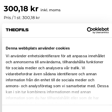
300,18 kr
inkl. moms
Pris / 1 st: 300,18 kr
st
KÖP
Denna webbplats använder cookies
Vi använder enhetsidentifierare för att anpassa innehållet
Jönköping huvudlager
Tillfälligt slut i lager online
och annonserna till användarna, tillhandahålla funktioner
för sociala medier och analysera vår trafik. Vi
Jönköping butik
Slut i lager
vidarebefordrar även sådana identifierare och annan
Malmö butik
Finns i lager
information från din enhet till de sociala medier och
Stockholm butik
Finns i lager
annons- och analysföretag som vi samarbetar med. Dessa
kan i sin tur kombinera informationen med annan
Snabba leveranser
information som du har tillhandahållit eller som de har
Hämta i butik
samlat in när du har använt deras tjänster.
Ledande leverantör i Sverige