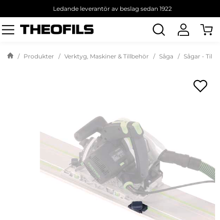
Ledande leverantör av beslag sedan 1922
Sök
produkt
Produkter
Verktyg, Maskiner & Tillbehör
Såga
Sågar - Till