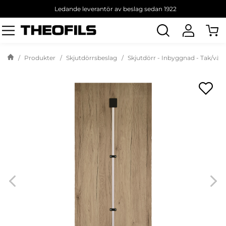
Ledande leverantör av beslag sedan 1922
Sök
produkt
Produkter
Skjutdörrsbeslag
Skjutdörr - Inbyggnad - Tak/väg