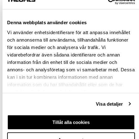
Denna webbplats använder cookies
st
Vi använder enhetsidentifierare för att anpassa innehållet
och annonserna till användarna, tillhandahålla funktioner
VÄLJ VARIANT
för sociala medier och analysera vår trafik. Vi
vidarebefordrar även sådana identifierare och annan
Snabba leveranser
information från din enhet till de sociala medier och
Hämta i butik
annons- och analysföretag som vi samarbetar med. Dessa
Ledande leverantör i Sverige
kan i sin tur kombinera informationen med annan
information som du har tillhandahållit eller som de har
samlat in när du har använt deras tjänster.
BESKRIVNING & FILER
Visa detaljer
FRÅGA OM PRODUKT
Tillåt alla cookies
RECENSIONER