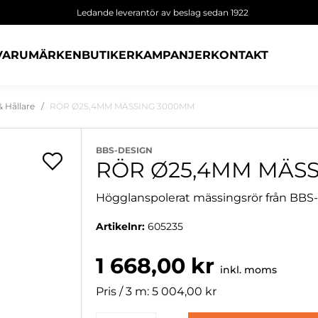
Ledande leverantör av beslag sedan 1922
VARUMÄRKEN
BUTIKER
KAMPANJER
KONTAKT
 Hållare
RÖR Ø25,4MM MÄSSING 3000MM
BBS-DESIGN
RÖR Ø25,4MM MÄS
Högglanspolerat mässingsrör från BBS
Artikelnr:
605235
1 668,00 kr
inkl. moms
Pris / 3 m: 5 004,00 kr