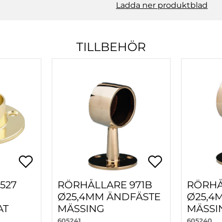
Ladda ner produktblad
TILLBEHÖR
527
RÖRHÅLLARE 971B
RÖRHÅ
Ø25,4MM ÄNDFÄSTE
Ø25,4
AT
MÄSSING
MÄSSI
605241
605240