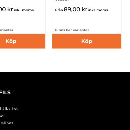
00 kr
89,00 kr
inkl. moms
Från
inkl. moms
arianter
Finns fler varianter
Köp
Köp
FILS
 hållbarhet
ker
umärken