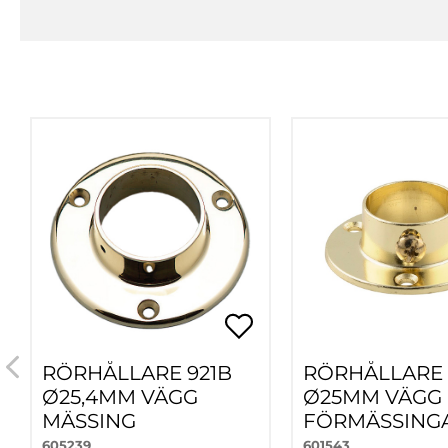
RÖRHÅLLARE 921B
RÖRHÅLLARE 
Ø25,4MM VÄGG
Ø25MM VÄGG
MÄSSING
FÖRMÄSSING
605239
601543