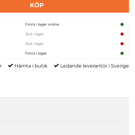
KÖP
Finns i lager online
Slut i lager
Slut i lager
Finns i lager
r
Hämta i butik
Ledande leverantör i Sverige