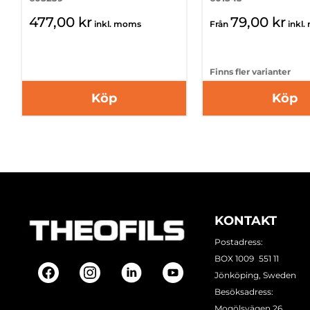
477,00 kr
79,00 kr
inkl. moms
Från
inkl
Finns fler varianter
Köp
Köp
KONTAKT
Postadress:
BOX 1009 551 11
Jönköping, Sweden
Besöksadress:
Mogölsvägen 26