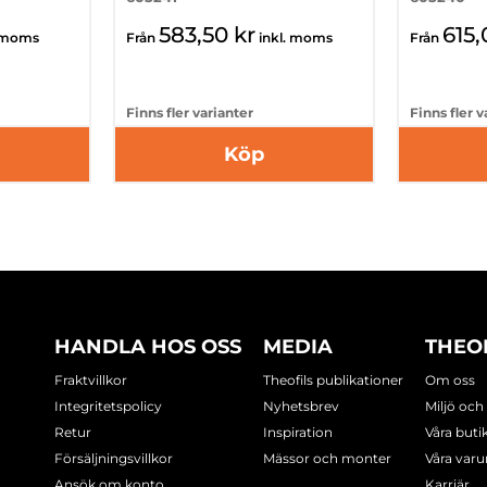
583,50 kr
615,
. moms
Från
inkl. moms
Från
Finns fler varianter
Finns fler v
Köp
HANDLA HOS OSS
MEDIA
THEO
Fraktvillkor
Theofils publikationer
Om oss
Integritetspolicy
Nyhetsbrev
Miljö och
Retur
Inspiration
Våra buti
Försäljningsvillkor
Mässor och monter
Våra var
Ansök om konto
Karriär