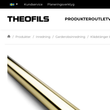
Kundservice
Planeringsverktyg
PRODUKTER
OUTLET
Produkter
Inredning
Garderobsinredning
Klädstänger &