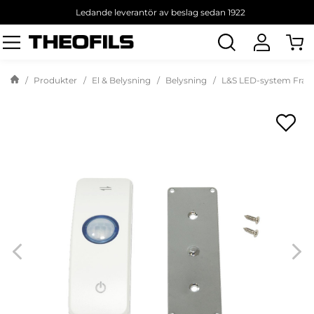
Ledande leverantör av beslag sedan 1922
Sök
produkt
Produkter
El & Belysning
Belysning
L&S LED-system Frank