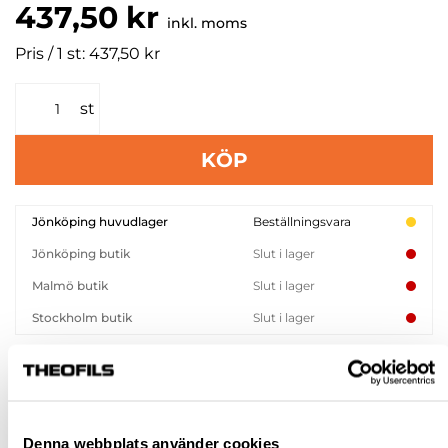
437,50 kr
inkl. moms
Pris / 1 st: 437,50 kr
st
KÖP
Jönköping huvudlager
Beställningsvara
Jönköping butik
Slut i lager
Malmö butik
Slut i lager
Stockholm butik
Slut i lager
Snabba leveranser
Hämta i butik
Ledande leverantör i Sverige
Denna webbplats använder cookies