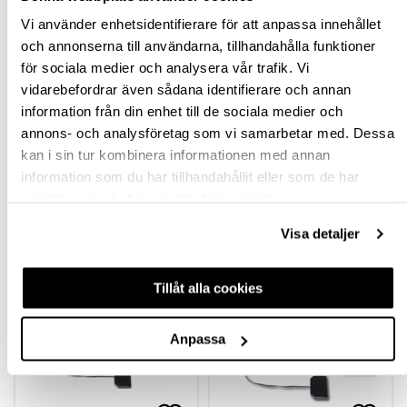
Vi använder enhetsidentifierare för att anpassa innehållet
BESKRIVNING
och annonserna till användarna, tillhandahålla funktioner
för sociala medier och analysera vår trafik. Vi
SPECIFIKATION
vidarebefordrar även sådana identifierare och annan
information från din enhet till de sociala medier och
FRÅGA OM PRODUKT
annons- och analysföretag som vi samarbetar med. Dessa
kan i sin tur kombinera informationen med annan
RECENSIONER
information som du har tillhandahållit eller som de har
samlat in när du har använt deras tjänster.
Visa detaljer
TILLBEHÖR
Tillåt alla cookies
Anpassa