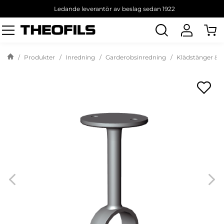
Ledande leverantör av beslag sedan 1922
Sök
produkt
Produkter
Inredning
Garderobsinredning
Klädstänger & H