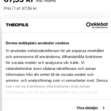
inkl. moms
Pris / 1 st: 67,36 kr
st
KÖP
Denna webbplats använder cookies
Jönköping huvudlager
Finns i lager online
Vi använder enhetsidentifierare för att anpassa innehållet
och annonserna till användarna, tillhandahålla funktioner
Jönköping butik
Slut i lager
för sociala medier och analysera vår trafik. Vi
Malmö butik
Slut i lager
vidarebefordrar även sådana identifierare och annan
Stockholm butik
Finns i lager
information från din enhet till de sociala medier och
annons- och analysföretag som vi samarbetar med. Dessa
Snabba leveranser
kan i sin tur kombinera informationen med annan
Hämta i butik
information som du har tillhandahållit eller som de har
Ledande leverantör i Sverige
samlat in när du har använt deras tjänster.
Visa detaljer