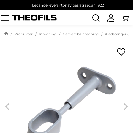
Ledande leverantör av beslag sedan 1922
Sök
produkt
Produkter
Inredning
Garderobsinredning
Klädstänger & H