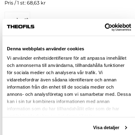
Pris / 1 st: 68,63 kr
st
KÖP
Denna webbplats använder cookies
Jönköping huvudlager
Finns i lager online
Vi använder enhetsidentifierare för att anpassa innehållet
Jönköping butik
Slut i lager
och annonserna till användarna, tillhandahålla funktioner
för sociala medier och analysera vår trafik. Vi
Malmö butik
Slut i lager
vidarebefordrar även sådana identifierare och annan
Stockholm butik
Finns i lager
information från din enhet till de sociala medier och
annons- och analysföretag som vi samarbetar med. Dessa
Snabba leveranser
kan i sin tur kombinera informationen med annan
Hämta i butik
information som du har tillhandahållit eller som de har
Ledande leverantör i Sverige
samlat in när du har använt deras tjänster.
Visa detaljer
BESKRIVNING