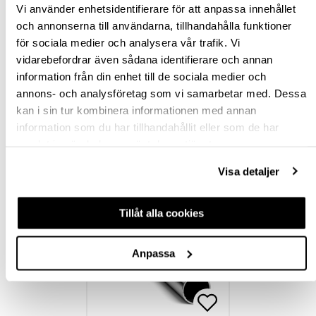
BESKRIVNING
Vi använder enhetsidentifierare för att anpassa innehållet
och annonserna till användarna, tillhandahålla funktioner
SPECIFIKATION
för sociala medier och analysera vår trafik. Vi
vidarebefordrar även sådana identifierare och annan
FRÅGA OM PRODUKT
information från din enhet till de sociala medier och
annons- och analysföretag som vi samarbetar med. Dessa
kan i sin tur kombinera informationen med annan
RECENSIONER
information som du har tillhandahållit eller som de har
samlat in när du har använt deras tjänster.
TILLBEHÖR
Visa detaljer
Tillåt alla cookies
Anpassa