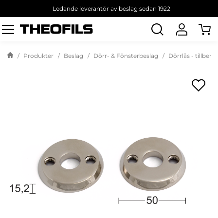
Ledande leverantör av beslag sedan 1922
Sök
produkt
Produkter
Beslag
Dörr- & Fönsterbeslag
Dörrlås - tillbehö