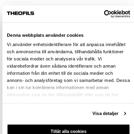
förp
KÖP
Denna webbplats använder cookies
Jönköping huvudlager
Finns i lager online
Vi använder enhetsidentifierare för att anpassa innehållet
och annonserna till användarna, tillhandahålla funktioner
Jönköping butik
Finns i lager
för sociala medier och analysera vår trafik. Vi
Malmö butik
Slut i lager
vidarebefordrar även sådana identifierare och annan
Stockholm butik
Finns i lager
information från din enhet till de sociala medier och
annons- och analysföretag som vi samarbetar med. Dessa
Snabba leveranser
kan i sin tur kombinera informationen med annan
Hämta i butik
information som du har tillhandahållit eller som de har
Ledande leverantör i Sverige
samlat in när du har använt deras tjänster.
Visa detaljer
BESKRIVNING
Tillåt alla cookies