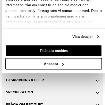
KÖP
information från din enhet till de sociala medier och
annons- och analysföretag som vi samarbetar med. Dessa
kan i sin tur kombinera informationen med annan
Jönköping huvudlager
Tillfälligt slut i lager online
information som du har tillhandahållit eller som de har
Jönköping butik
Finns i lager
samlat in när du har använt deras tjänster.
Malmö butik
Slut i lager
Visa detaljer
Stockholm butik
Finns i lager
Tillåt alla cookies
Snabba leveranser
Hämta i butik
Ledande leverantör i Sverige
Anpassa
BESKRIVNING & FILER
SPECIFIKATION
FRÅGA OM PRODUKT