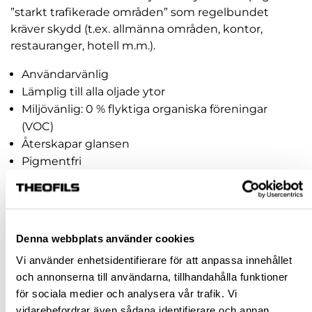
”starkt trafikerade områden” som regelbundet
kräver skydd (t.ex. allmänna områden, kontor,
restauranger, hotell m.m.).
Användarvänlig
Lämplig till alla oljade ytor
Miljövänlig: 0 % flyktiga organiska föreningar
(VOC)
Återskapar glansen
Pigmentfri
Artikelnr:
802744
620,00 kr
inkl. moms
Denna webbplats använder cookies
Pris / 1 förp: 620,00 kr
Vi använder enhetsidentifierare för att anpassa innehållet
och annonserna till användarna, tillhandahålla funktioner
förp
för sociala medier och analysera vår trafik. Vi
vidarebefordrar även sådana identifierare och annan