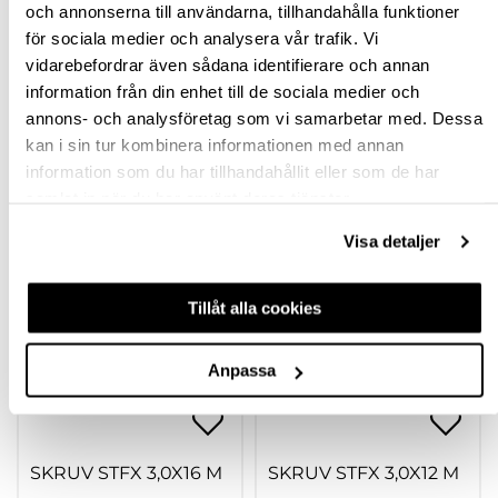
SPECIFIKATION
och annonserna till användarna, tillhandahålla funktioner
för sociala medier och analysera vår trafik. Vi
FRÅGA OM PRODUKT
vidarebefordrar även sådana identifierare och annan
information från din enhet till de sociala medier och
annons- och analysföretag som vi samarbetar med. Dessa
RECENSIONER
kan i sin tur kombinera informationen med annan
information som du har tillhandahållit eller som de har
samlat in när du har använt deras tjänster.
TILLBEHÖR
Visa detaljer
Tillåt alla cookies
Anpassa
SKRUV STFX 3,0X16 M
SKRUV STFX 3,0X12 M