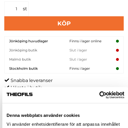
st
KÖP
Jönköping huvudlager
Finns i lager online
Jönköping butik
Slut i lager
Malmö butik
Slut i lager
Stockholm butik
Finns i lager
Snabba leveranser
Hämta i butik
Ledande leverantör i Sverige
BESKRIVNING
Denna webbplats använder cookies
Vi använder enhetsidentifierare för att anpassa innehållet