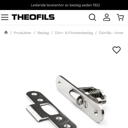
Ledande leverantör av beslag sedan 1922
Sök
produkt
Produkter
Beslag
Dörr- & Fönsterbeslag
Dörrlås - innerdö