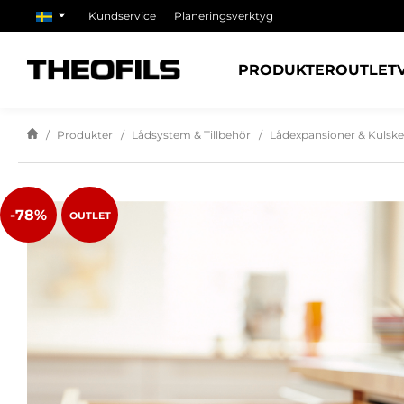
Kundservice
Planeringsverktyg
PRODUKTER
OUTLET
Produkter
Lådsystem & Tillbehör
Lådexpansioner & Kulsk
-78%
OUTLET