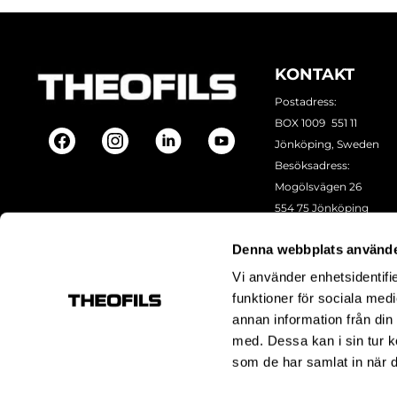
KONTAKT
Postadress:
BOX 1009 551 11
Jönköping, Sweden
Besöksadress:
Mogölsvägen 26
554 75 Jönköping
Tel:
+46 (0)10-178 13 00
Denna webbplats använde
Epost:
info@theofils.se
Org. nr 556154-8925
Vi använder enhetsidentifie
Bankgironummer 835
funktioner för sociala medi
annan information från din
med. Dessa kan i sin tur k
som de har samlat in när d