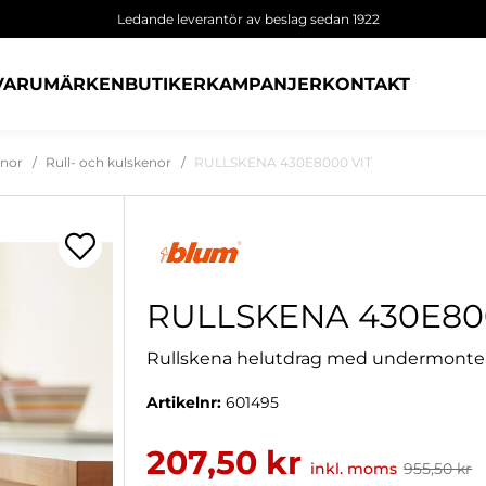
Ledande leverantör av beslag sedan 1922
VARUMÄRKEN
BUTIKER
KAMPANJER
KONTAKT
enor
Rull- och kulskenor
RULLSKENA 430E8000 VIT
RULLSKENA 430E80
Rullskena helutdrag med undermonteri
Artikelnr:
601495
207,50 kr
inkl. moms
955,50 kr