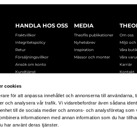
HANDLA HOS OSS
MEDIA
THEO
Fraktvillkor
Theofils publikationer
Om oss
Integritetspolicy
Nyhetsbrev
Miljö och
Retur
Inspiration
Våra buti
Försäljningsvillkor
Mässor och monter
Våra var
Ansök om konto
Karriär
Kundtjänst
Kontakt
Cookie-policy
r cookies
rare för att anpassa innehållet och annonserna till användarna, t
-7378
er och analysera vår trafik. Vi vidarebefordrar även sådana ident
 enhet till de sociala medier och annons- och analysföretag som
ombinera informationen med annan information som du har tillhand
u har använt deras tjänster.