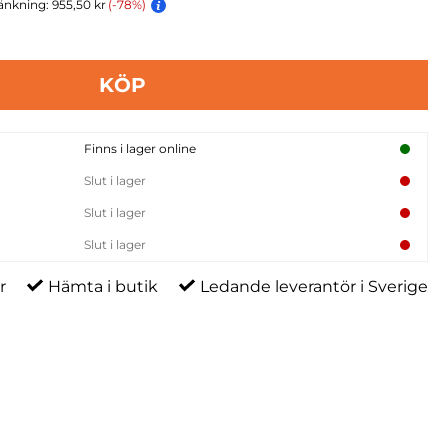
änkning: 955,50 kr
(-78%)
KÖP
Finns i lager online
Slut i lager
Slut i lager
Slut i lager
r
Hämta i butik
Ledande leverantör i Sverige