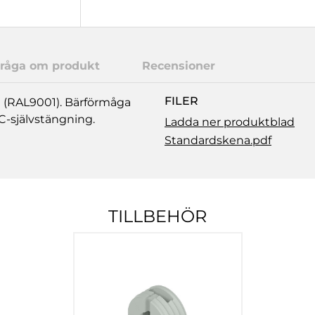
råga om produkt
Recensioner
FILER
it (RAL9001). Bärförmåga
C-självstängning.
Ladda ner produktblad
Standardskena.pdf
TILLBEHÖR