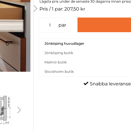
Lägsta pris under de senaste 30 dagarna innan priss
Pris / 1 par: 207,50 kr
par
Jönköping huvudlager
Jönköping butik
Malmö butik
Stockholm butik
Snabba leveranse