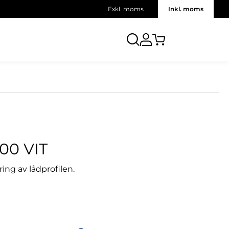
Exkl. moms
Inkl. moms
00 VIT
ng av lådprofilen.