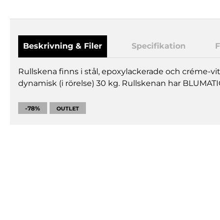
Beskrivning & Filer
Specifikation
F
Rullskena finns i stål, epoxylackerade och créme-v
dynamisk (i rörelse) 30 kg. Rullskenan har BLUMATI
-78%
OUTLET