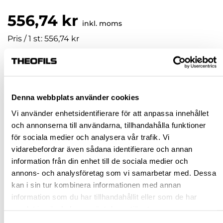
556,74 kr
inkl. moms
Pris / 1 st: 556,74 kr
st
KÖP
Denna webbplats använder cookies
Vi använder enhetsidentifierare för att anpassa innehållet
Jönköping huvudlager
Tillfälligt slut i lager online
och annonserna till användarna, tillhandahålla funktioner
för sociala medier och analysera vår trafik. Vi
Jönköping butik
Slut i lager
vidarebefordrar även sådana identifierare och annan
Malmö butik
Finns i lager
information från din enhet till de sociala medier och
Stockholm butik
Finns i lager
annons- och analysföretag som vi samarbetar med. Dessa
kan i sin tur kombinera informationen med annan
Snabba leveranser
information som du har tillhandahållit eller som de har
Hämta i butik
samlat in när du har använt deras tjänster.
Ledande leverantör i Sverige