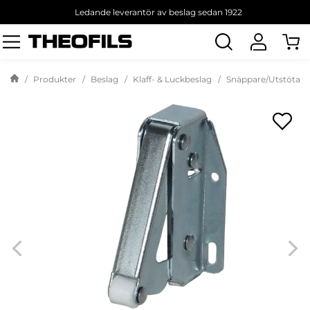
Ledande leverantör av beslag sedan 1922
Sök
produkt
Produkter
Beslag
Klaff- & Luckbeslag
Snäppare/Utstötare