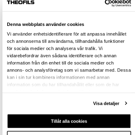
Rensa val
Denna webbplats använder cookies
st
Vi använder enhetsidentifierare för att anpassa innehållet
och annonserna till användarna, tillhandahålla funktioner
VÄLJ VARIANT
för sociala medier och analysera vår trafik. Vi
vidarebefordrar även sådana identifierare och annan
information från din enhet till de sociala medier och
Snabba leveranser
annons- och analysföretag som vi samarbetar med. Dessa
Hämta i butik
kan i sin tur kombinera informationen med annan
Ledande leverantör i Sverige
information som du har tillhandahållit eller som de har
samlat in när du har använt deras tjänster.
BESKRIVNING
Visa detaljer
FRÅGA OM PRODUKT
Tillåt alla cookies
RECENSIONER