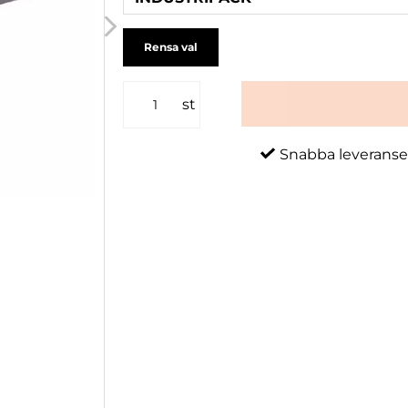
Rensa val
st
Snabba leveranse