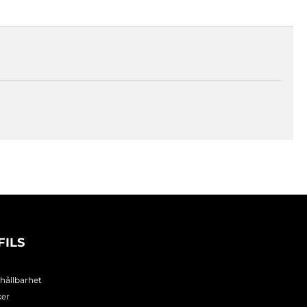
FILS
 hållbarhet
ker