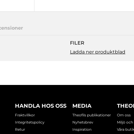
censioner
FILER
Ladda ner produktblad
HANDLA HOS OSS
MEDIA
THEO
Fraktvillkor
Theofils publikationer
Om oss
Integritetspolicy
Nyhetsbrev
Miljö och
Retur
Inspiration
Våra buti