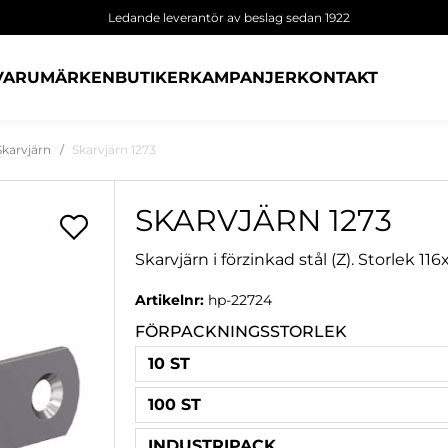
Ledande leverantör av beslag sedan 1922
VARUMÄRKEN
BUTIKER
KAMPANJER
KONTAKT
Skarvjärn
Skarvjärn 1273
SKARVJÄRN 1273
Skarvjärn i förzinkad stål (Z). Storlek 1
Artikelnr:
hp-22724
FÖRPACKNINGSSTORLEK
10 ST
100 ST
INDUSTRIPACK