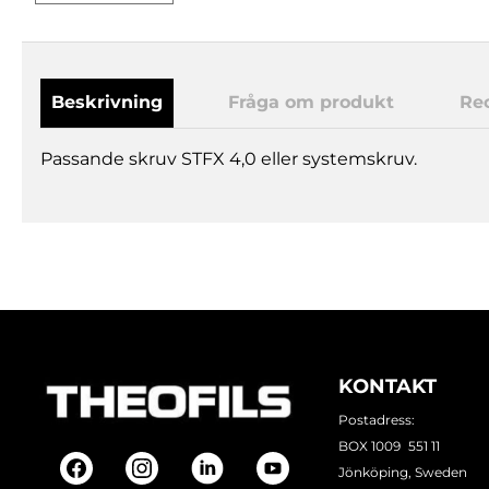
Beskrivning
Fråga om produkt
Re
Passande skruv STFX 4,0 eller systemskruv.
KONTAKT
Postadress:
BOX 1009 551 11
Jönköping, Sweden