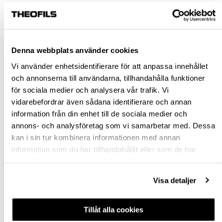
KANTHANDTAG HOOKY ZERO MK
Rensa val
Denna webbplats använder cookies
Vi använder enhetsidentifierare för att anpassa innehållet
st
och annonserna till användarna, tillhandahålla funktioner
för sociala medier och analysera vår trafik. Vi
VÄLJ VARIANT
vidarebefordrar även sådana identifierare och annan
information från din enhet till de sociala medier och
Snabba leveranser
annons- och analysföretag som vi samarbetar med. Dessa
Hämta i butik
kan i sin tur kombinera informationen med annan
information som du har tillhandahållit eller som de har
Ledande leverantör i Sverige
samlat in när du har använt deras tjänster.
Visa detaljer
BESKRIVNING & FILER
FRÅGA OM PRODUKT
Tillåt alla cookies