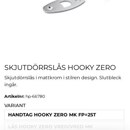
SKJUTDÖRRSLÅS HOOKY ZERO
Skjutdörrslås i mattkrom i stilren design. Slutbleck
ingår.
Artikelnr:
hp-66780
VARIANT
HANDTAG HOOKY ZERO MK FP=2ST
LÅS HOOKY ZERO VRED/VRED MK