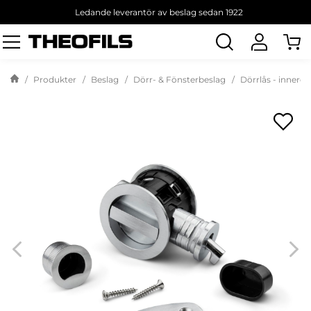
Ledande leverantör av beslag sedan 1922
Sök
produkt
Produkter
Beslag
Dörr- & Fönsterbeslag
Dörrlås - innerdö