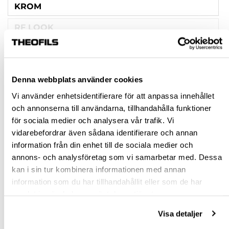
KROM
RF LOOK
VIT
MATT MÄSSING
Denna webbplats använder cookies
Vi använder enhetsidentifierare för att anpassa innehållet
Rensa val
och annonserna till användarna, tillhandahålla funktioner
för sociala medier och analysera vår trafik. Vi
st
vidarebefordrar även sådana identifierare och annan
information från din enhet till de sociala medier och
VÄLJ VARIANT
annons- och analysföretag som vi samarbetar med. Dessa
kan i sin tur kombinera informationen med annan
information som du har tillhandahållit eller som de har
Snabba leveranser
samlat in när du har använt deras tjänster.
Hämta i butik
Ledande leverantör i Sverige
Visa detaljer