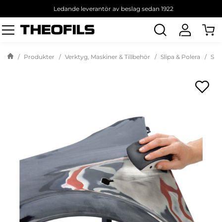
Ledande leverantör av beslag sedan 1922
Sök
produkt
Produkter
Verktyg, Maskiner & Tillbehör
Slipa & Polera
Sli