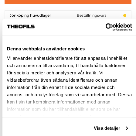
Jönköping huvudlager
Beställningsvara
Jönköping butik
Slut i lager
Malmö butik
Slut i lager
Stockholm butik
Slut i lager
Denna webbplats använder cookies
Snabba leveranser
Vi använder enhetsidentifierare för att anpassa innehållet
Hämta i butik
och annonserna till användarna, tillhandahålla funktioner
Ledande leverantör i Sverige
för sociala medier och analysera vår trafik. Vi
vidarebefordrar även sådana identifierare och annan
information från din enhet till de sociala medier och
BESKRIVNING
annons- och analysföretag som vi samarbetar med. Dessa
kan i sin tur kombinera informationen med annan
information som du har tillhandahållit eller som de har
SPECIFIKATION
samlat in när du har använt deras tjänster.
FRÅGA OM PRODUKT
Visa detaljer