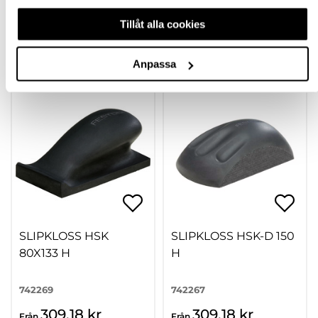
RECENSIONER
Tillåt alla cookies
TILLBEHÖR
Anpassa
SLIPKLOSS HSK
SLIPKLOSS HSK-D 150
80X133 H
H
742269
742267
309,18 kr
309,18 kr
Från
Från