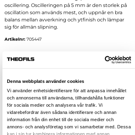
oscillering. Oscilleringen på 5 mm är den storlek på
oscillation som används mest, och uppnår en bra
balans mellan avverkning och ytfinish och lämpar
sig för allmän slipning.
Artikelnr:
705447
6 753,75 kr
inkl. moms
Pris / 1 st: 6 753,75 kr
Denna webbplats använder cookies
st
Vi använder enhetsidentifierare för att anpassa innehållet
och annonserna till användarna, tillhandahålla funktioner
KÖP
för sociala medier och analysera vår trafik. Vi
vidarebefordrar även sådana identifierare och annan
Jönköping huvudlager
Tillfälligt slut i lager online
information från din enhet till de sociala medier och
annons- och analysföretag som vi samarbetar med. Dessa
Jönköping butik
Finns i lager
kan i sin tur kombinera informationen med annan