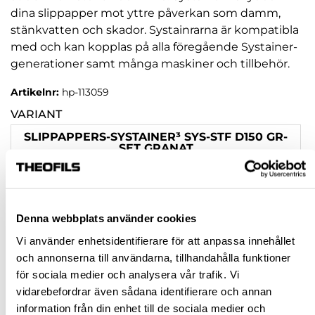
dina slippapper mot yttre påverkan som damm,
stänkvatten och skador. Systainrarna är kompatibla
med och kan kopplas på alla föregående Systainer-
generationer samt många maskiner och tillbehör.
Artikelnr:
hp-113059
VARIANT
SLIPPAPPERS-SYSTAINER³ SYS-STF D150 GR-
SET GRANAT
SLIPPAPPERS-SYSTAINER³ SYS-STF D125 GR-
SET GRANAT
SLIPPAPPERS-SYSTAINER³ SYS-STF D90/V93
Denna webbplats använder cookies
GR-SET GRANAT
Vi använder enhetsidentifierare för att anpassa innehållet
SLIPPAPPERS-SYSTAINER³ SYS-STF 80X133
och annonserna till användarna, tillhandahålla funktioner
GR-SET GRANAT
för sociala medier och analysera vår trafik. Vi
vidarebefordrar även sådana identifierare och annan
SLIPPAPPERS-SYSTAINER³ SYS-STF DELTA
information från din enhet till de sociala medier och
GR-SET GRANAT