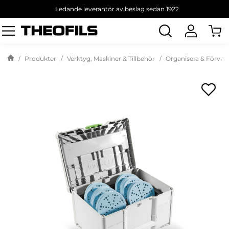
Ledande leverantör av beslag sedan 1922
Sök
produkt
Produkter
Verktyg, Maskiner & Tillbehör
Organisera & Förvar