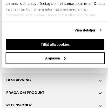
annons- och analysföretag som vi samarbetar med. Dessa
kan i sin tur kombinera informationen med annan
Rensa val
information som du har tillhandahållit eller som de har
samlat in när du har använt deras tjänster.
st
Visa detaljer
VÄLJ VARIANT
Tillåt alla cookies
Snabba leveranser
Hämta i butik
Anpassa
Ledande leverantör i Sverige
BESKRIVNING
FRÅGA OM PRODUKT
RECENSIONER