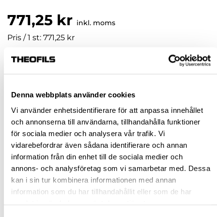
771,25 kr
inkl. moms
Pris / 1 st: 771,25 kr
st
KÖP
Denna webbplats använder cookies
Vi använder enhetsidentifierare för att anpassa innehållet
Jönköping huvudlager
Beställningsvara
och annonserna till användarna, tillhandahålla funktioner
för sociala medier och analysera vår trafik. Vi
Jönköping butik
Slut i lager
vidarebefordrar även sådana identifierare och annan
Malmö butik
Slut i lager
information från din enhet till de sociala medier och
Stockholm butik
Slut i lager
annons- och analysföretag som vi samarbetar med. Dessa
kan i sin tur kombinera informationen med annan
Snabba leveranser
information som du har tillhandahållit eller som de har
Hämta i butik
samlat in när du har använt deras tjänster.
Ledande leverantör i Sverige