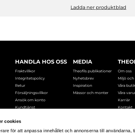
Ladda ner produktblad
HANDLA HOS OSS
MEDIA
THEO
Fraktvillkor
Theofils publikationer
Om oss
Integritetspolicy
Nyhetsbrev
Miljö och
Retur
Inspiration
Våra buti
Försäljningsvillkor
Mässor och monter
Våra var
Ansök om konto
Karriär
Kundtjänst
Kontakt
Cookie-policy
r cookies
rare för att anpassa innehållet och annonserna till användarna, t