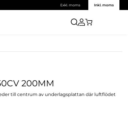
Exkl. moms
Inkl. moms
850CV 200MM
der till centrum av underlagsplattan där luftflödet