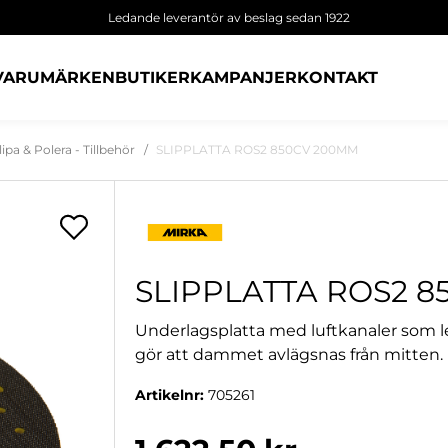
Ledande leverantör av beslag sedan 1922
VARUMÄRKEN
BUTIKER
KAMPANJER
KONTAKT
lipa & Polera - Tillbehör
SLIPPLATTA ROS2 850CV 200MM
SLIPPLATTA ROS2 
Underlagsplatta med luftkanaler som le
gör att dammet avlägsnas från mitten.
Artikelnr:
705261