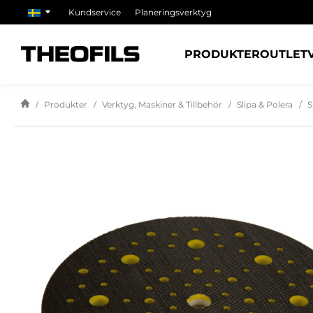
Kundservice
Planeringsverktyg
PRODUKTER
OUTLET
Produkter
Verktyg, Maskiner & Tillbehör
Slipa & Polera
S