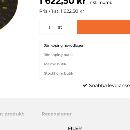
1 622,50 kr
inkl. moms
Pris / 1 st: 1 622,50 kr
st
Jönköping huvudlager
Jönköping butik
Malmö butik
Stockholm butik
Snabba leveranse
m produkt
Recensioner
FILER