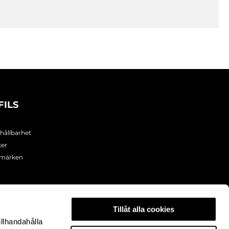
FILS
 hållbarhet
ker
umärken
Tillåt alla cookies
illhandahålla