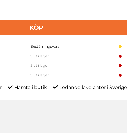
KÖP
Beställningsvara
Slut i lager
Slut i lager
Slut i lager
r
Hämta i butik
Ledande leverantör i Sverige